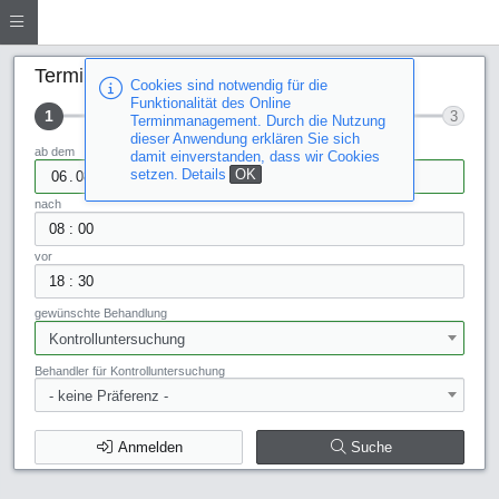
Terminsuche
Cookies sind notwendig für die
Funktionalität des Online
1
2
3
Terminmanagement. Durch die Nutzung
dieser Anwendung erklären Sie sich
ab dem
damit einverstanden, dass wir Cookies
setzen.
Details
OK
.
.
nach
:
vor
:
gewünschte Behandlung
Kontrolluntersuchung
Behandler für Kontrolluntersuchung
- keine Präferenz -
Anmelden
Suche